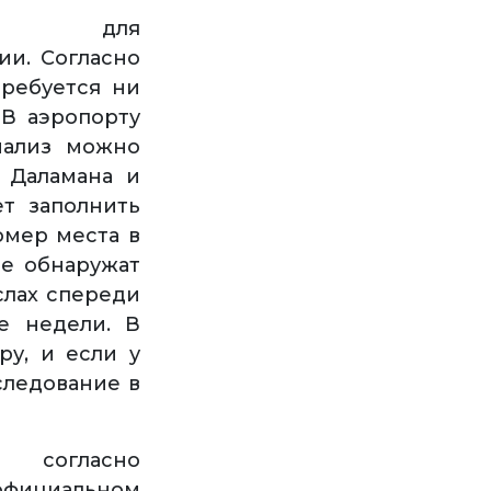
и для
ии. Согласно
требуется ни
 В аэропорту
нализ можно
, Даламана и
т заполнить
омер места в
се обнаружат
слах спереди
е недели. В
ру, и если у
следование в
согласно
иальном