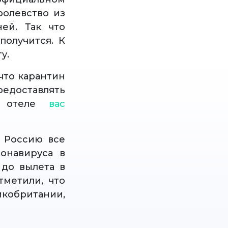
ролевство из
ей. Так что
получится. К
ту.
что карантин
редоставлять
и отеле
вас
в Россию все
ронавируса в
 до вылета в
тметили, что
кобритании,