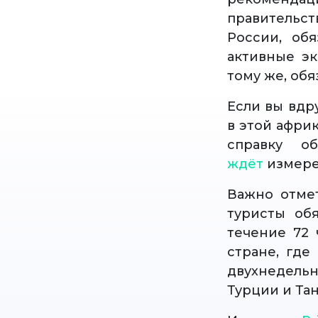
правительст
России, об
активные эк
тому же, об
Если вы вдру
в этой афри
справку о
ждёт
измере
Важно отмет
туристы обя
течение 72 
стране, где
двухнедель
Турции и Тан