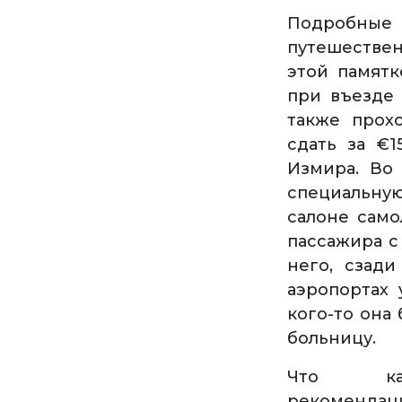
Подр
путешестве
этой памятк
при въезде 
также прох
сдать за €1
Измира. Во
специальную
салоне само
пассажира с
него, сзад
аэропортах 
кого-то она
больницу.
Что кас
рекомен