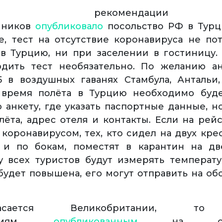
обные рекомендаци
нников
опубликовало
посольство РФ в Турц
е, тест на отсутствие коронавируса не по
в Турцию, ни при заселении в гостиницу.
одить тест необязательно. По желанию а
5 в воздушных гаванях Стамбула, Антальи
 время полёта в Турцию необходимо буде
 анкету, где указать паспортные данные, н
лёта, адрес отеля и контакты. Если на рей
 коронавирусом, тех, кто сидел на двух кре
и и по бокам, поместят в карантин на дв
у всех туристов будут измерять температу
 будет повышена, его могут отправить на об
ается Великобритании, то 
дациям,
опубликованным
на офиц