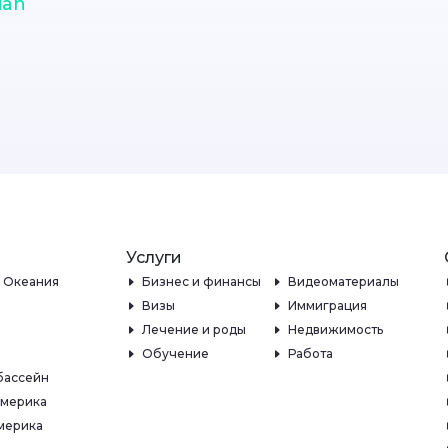
ian
Услуги
и Океания
Бизнес и финансы
Видеоматериалы
Визы
Иммиграция
Лечение и роды
Недвижимость
Обучение
Работа
бассейн
Америка
мерика