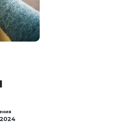
И
ения
 2024