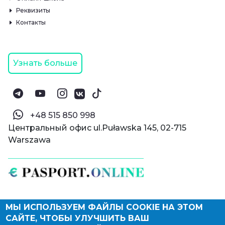
Реквизиты
Контакты
Узнать больше
‪+48 515 850 998‬
Центральный офис ul.Puławska 145, 02-715
Warszawa
МЫ ИСПОЛЬЗУЕМ ФАЙЛЫ COOKIE НА ЭТОМ
© Паспорт Онлайн 2019—2026
САЙТЕ, ЧТОБЫ УЛУЧШИТЬ ВАШ
Политика конфиденциальности