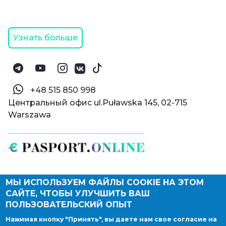
Узнать больше
‪+48 515 850 998‬
Центральный офис ul.Puławska 145, 02-715
Warszawa
МЫ ИСПОЛЬЗУЕМ ФАЙЛЫ COOKIE НА ЭТОМ
© Паспорт Онлайн 2019—2026
САЙТЕ, ЧТОБЫ УЛУЧШИТЬ ВАШ
Политика конфиденциальности
Оферта и конфиденциальность:
РФ
(
eng
),
ПОЛЬЗОВАТЕЛЬСКИЙ ОПЫТ
Армения
(
eng
)
Нажимая кнопку "Принять", вы даете нам свое согласие на
Правовые документы