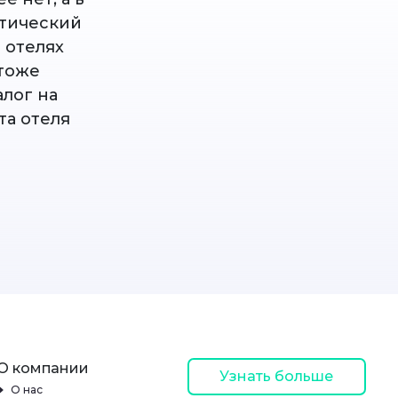
стический
В отелях
 тоже
алог на
та отеля
О компании
Узнать больше
О нас