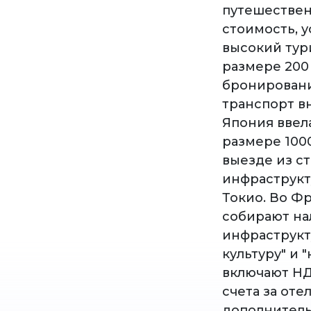
путешественн
стоимость, 
высокий тури
размере 200
бронировани
транспорт вн
Япония ввела
размере 1000
выезде из с
инфраструкт
Токио. Во Фр
собирают на
инфраструкт
культуру" и 
включают НДС
счета за от
дополнительн