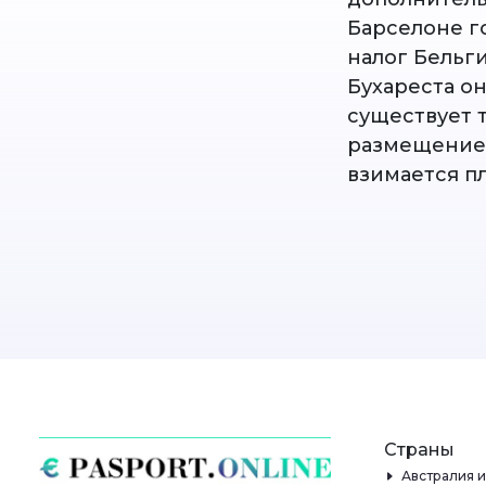
Барселоне го
налог Бельги
Бухареста о
существует 
размещение".
взимается пл
Страны
Австралия 