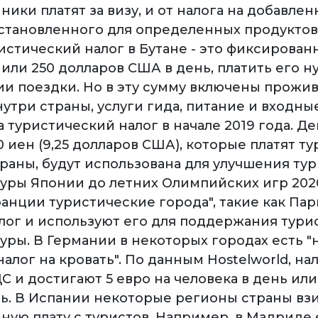
ики платят за визу, и от налога на добавле
установленного для определенных продуктов
стический налог в Бутане - это фиксированн
 или 250 долларов США в день, платить его 
и поездки. Но в эту сумму включены прожив
утри страны, услуги гида, питание и входны
 туристический налог в начале 2019 года. Де
 иен (9,25 долларов США), которые платят т
траны, будут использована для улучшения ту
уры Японии до летних Олимпийских игр 2020
анции туристические города", такие как Пар
лог и используют его для поддержания тури
уры. В Германии в некоторых городах есть "
"налог на кровать". По данным Hostelworld, на
 и достигают 5 евро на человека в день или
ель. В Испании некоторые регионы страны вз
ую плату с туристов. Например, в Мадриде е