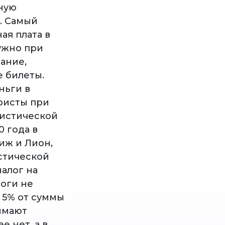
нную
. Самый
ая плата в
нужно при
ание,
е билеты.
ньги в
уристы при
ристической
 года в
иж и Лион,
стической
налог на
логи не
 5% от суммы
имают
е нет, а в