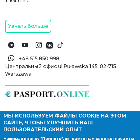
Контакты
Узнать больше
‪+48 515 850 998‬
Центральный офис ul.Puławska 145, 02-715
Warszawa
МЫ ИСПОЛЬЗУЕМ ФАЙЛЫ COOKIE НА ЭТОМ
© Паспорт Онлайн 2019—2026
САЙТЕ, ЧТОБЫ УЛУЧШИТЬ ВАШ
Политика конфиденциальности
Оферта и конфиденциальность:
РФ
(
eng
),
ПОЛЬЗОВАТЕЛЬСКИЙ ОПЫТ
Армения
(
eng
)
Нажимая кнопку "Принять", вы даете нам свое согласие на