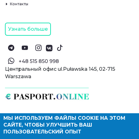
Контакты
Узнать больше
‪+48 515 850 998‬
Центральный офис ul.Puławska 145, 02-715
Warszawa
МЫ ИСПОЛЬЗУЕМ ФАЙЛЫ COOKIE НА ЭТОМ
© Паспорт Онлайн 2019—2026
САЙТЕ, ЧТОБЫ УЛУЧШИТЬ ВАШ
Политика конфиденциальности
Оферта и конфиденциальность:
РФ
(
eng
),
ПОЛЬЗОВАТЕЛЬСКИЙ ОПЫТ
Армения
(
eng
)