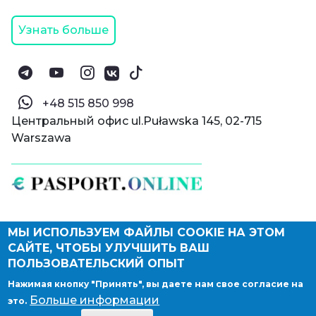
Узнать больше
‪+48 515 850 998‬
Центральный офис ul.Puławska 145, 02-715
Warszawa
МЫ ИСПОЛЬЗУЕМ ФАЙЛЫ COOKIE НА ЭТОМ
© Паспорт Онлайн 2019—2026
САЙТЕ, ЧТОБЫ УЛУЧШИТЬ ВАШ
Политика конфиденциальности
Оферта и конфиденциальность:
РФ
(
eng
),
ПОЛЬЗОВАТЕЛЬСКИЙ ОПЫТ
Армения
(
eng
)
Нажимая кнопку "Принять", вы даете нам свое согласие на
Правовые документы
Больше информации
это.
Депонирование логотипа компании