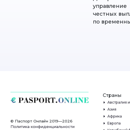
управление
честных вып
по временны
Страны
Австралия 
Азия
Африка
© Паспорт Онлайн 2019—2026
Европа
Политика конфиденциальности