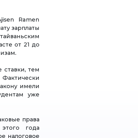
jisen Ramen
ату зарплаты
ваньским
сте от 21 до
изам.
 ставки, тем
 Фактически
закону имели
удентам уже
аковые права
 этого года
ое налоговое