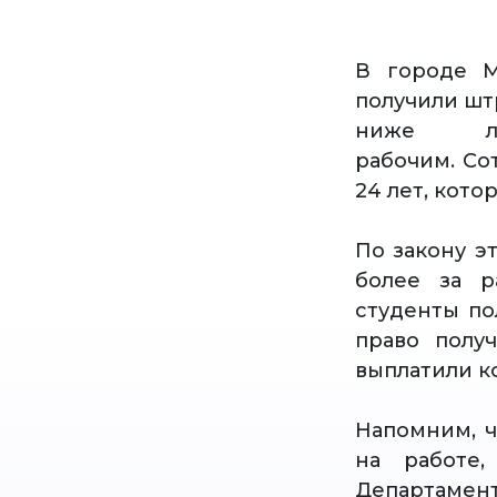
В городе М
получили шт
ниже ле
рабочим. Со
24 лет, кото
По закону э
более за р
студенты по
право полу
выплатили к
Напомним, ч
на работе,
Департамент