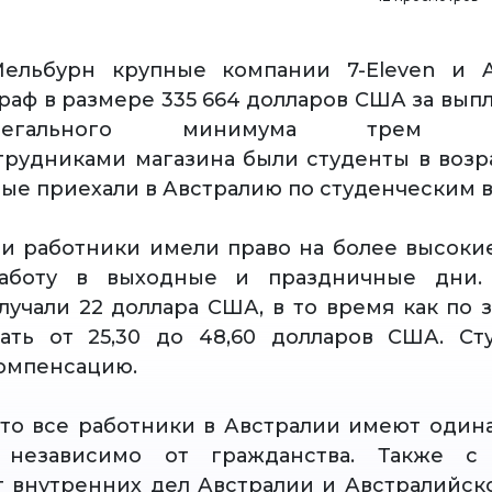
ельбурн крупные компании 7-Eleven и A
раф в размере 335 664 долларов США за выпл
гального минимума трем тай
трудниками магазина были студенты в возра
рые приехали в Австралию по студенческим в
ти работники имели право на более высокие
аботу в выходные и праздничные дни.
лучали 22 доллара США, в то время как по 
чать от 25,30 до 48,60 долларов США. Ст
омпенсацию.
то все работники в Австралии имеют один
 независимо от гражданства. Также с
 внутренних дел Австралии и Австралийск