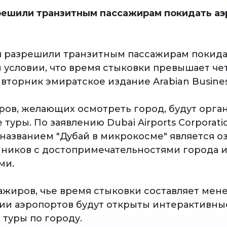
решили транзитным пассажирам покидать аэ
я разрешили транзитным пассажирам покида
 условии, что время стыковки превышает чет
вторник эмиратское издание Arabian Busines
ров, желающих осмотреть город, будут орга
туры. По заявлению Dubai Airports Corporati
 названием "Дубай в микрокосме" является о
ников с достопримечательностями города и
ми.
сажиров, чье время стыковки составляет мен
ании аэропортов будут открыты интерактивны
 туры по городу.