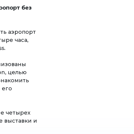
ропорт без
ть аэропорт
ыре часа,
s.
низованы
on, целью
знакомить
 его
ее четырех
е выставки и