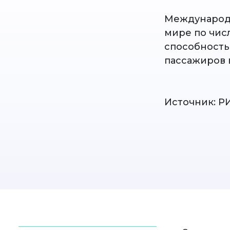
Международн
мире по чис
способность
пассажиров в
Источник: Р