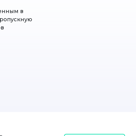
енным в
пропускную
ов