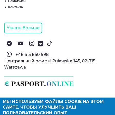
Реквизиты
Контакты
Узнать больше
‪+48 515 850 998‬
Центральный офис ul.Puławska 145, 02-715
Warszawa
МЫ ИСПОЛЬЗУЕМ ФАЙЛЫ COOKIE НА ЭТОМ
© Паспорт Онлайн 2019—2026
САЙТЕ, ЧТОБЫ УЛУЧШИТЬ ВАШ
Политика конфиденциальности
Оферта и конфиденциальность:
РФ
(
eng
),
ПОЛЬЗОВАТЕЛЬСКИЙ ОПЫТ