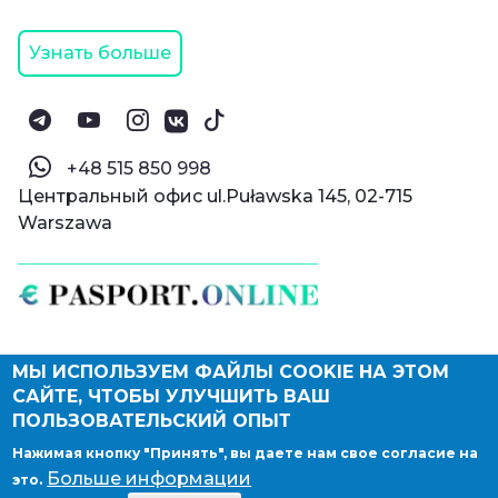
Узнать больше
‪+48 515 850 998‬
Центральный офис ul.Puławska 145, 02-715
Warszawa
МЫ ИСПОЛЬЗУЕМ ФАЙЛЫ COOKIE НА ЭТОМ
© Паспорт Онлайн 2019—2026
САЙТЕ, ЧТОБЫ УЛУЧШИТЬ ВАШ
Политика конфиденциальности
Оферта и конфиденциальность:
РФ
(
eng
),
ПОЛЬЗОВАТЕЛЬСКИЙ ОПЫТ
Армения
(
eng
)
Нажимая кнопку "Принять", вы даете нам свое согласие на
Правовые документы
Больше информации
это.
Депонирование логотипа компании