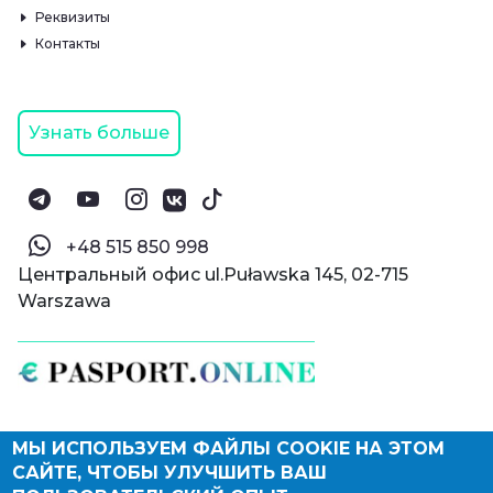
Реквизиты
Контакты
Узнать больше
‪+48 515 850 998‬
Центральный офис ul.Puławska 145, 02-715
Warszawa
МЫ ИСПОЛЬЗУЕМ ФАЙЛЫ COOKIE НА ЭТОМ
© Паспорт Онлайн 2019—2026
САЙТЕ, ЧТОБЫ УЛУЧШИТЬ ВАШ
Политика конфиденциальности