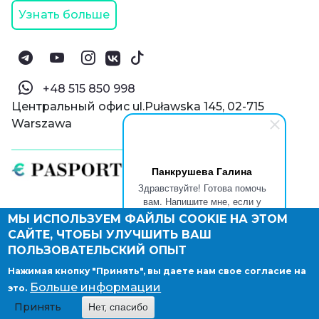
Узнать больше
‪+48 515 850 998‬
Центральный офис ul.Puławska 145, 02-715
Warszawa
Панкрушева Галина
Здравствуйте! Готова помочь
вам. Напишите мне, если у
вас появятся вопросы.
МЫ ИСПОЛЬЗУЕМ ФАЙЛЫ COOKIE НА ЭТОМ
© Паспорт Онлайн 2019—2026
САЙТЕ, ЧТОБЫ УЛУЧШИТЬ ВАШ
Политика конфиденциальности
Оферта и конфиденциальность:
РФ
(
eng
),
ПОЛЬЗОВАТЕЛЬСКИЙ ОПЫТ
Армения
(
eng
)
Нажимая кнопку "Принять", вы даете нам свое согласие на
Правовые документы
Больше информации
это.
Депонирование логотипа компании
Принять
Нет, спасибо