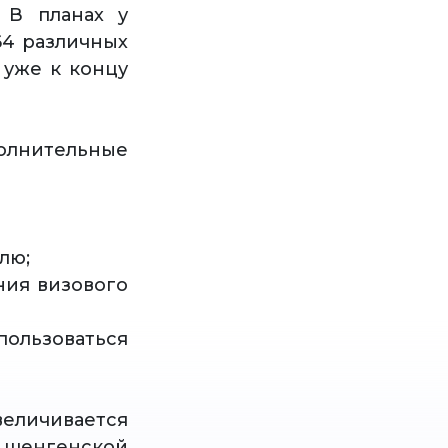
 В планах у
64 различных
 уже к концу
олнительные
лю;
ния визового
ользоваться
величивается
в шенгенской