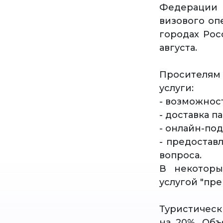
Федерации 
визового оп
городах Рос
августа.
Просителям
услуги:
- возможнос
- доставка п
- онлайн-по
- предостав
вопроса.
В некоторы
услугой "пр
Туристическ
на 20%. Объ