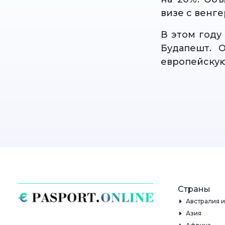
визе с венг
В этом году
Будапешт. 
европейскую
Страны
Австралия 
Азия