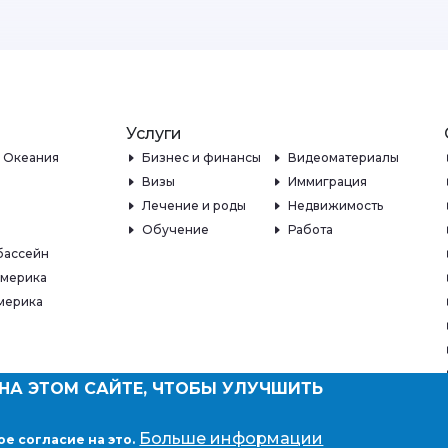
Услуги
и Океания
Бизнес и финансы
Видеоматериалы
Визы
Иммиграция
Лечение и роды
Недвижимость
Обучение
Работа
бассейн
Америка
мерика
НА ЭТОМ САЙТЕ, ЧТОБЫ УЛУЧШИТЬ
Больше информации
ое согласие на это.