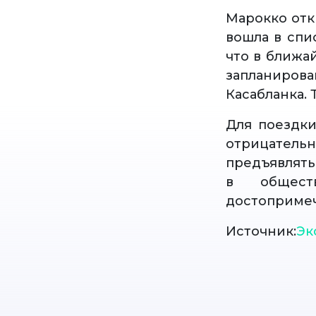
Марокко отк
вошла в спи
что в ближа
запланирова
Касабланка. 
Для поездки
отрицатель
предъявлять
в общест
достопримеч
Источник:
Эк