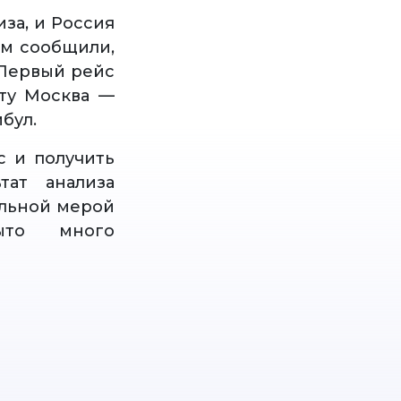
за, и Россия
ам сообщили,
 Первый рейс
уту Москва —
бул.
с и получить
тат анализа
ельной мерой
ыто много