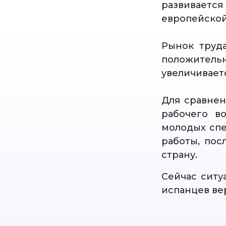
развивает
европейской
Рынок труда
положител
увеличивает
Для сравнен
рабочего в
молодых спе
работы, пос
страну.
Сейчас ситу
испанцев ве