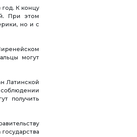
год. К концу
й. При этом
рики, но и с
Пиренейском
гальцы могут
ан Латинской
 соблюдении
ут получить
равительству
 государства