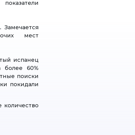
показатели
. Замечается
бочих мест
ртый испанец
а более 60%
атные поиски
ики покидали
е количество