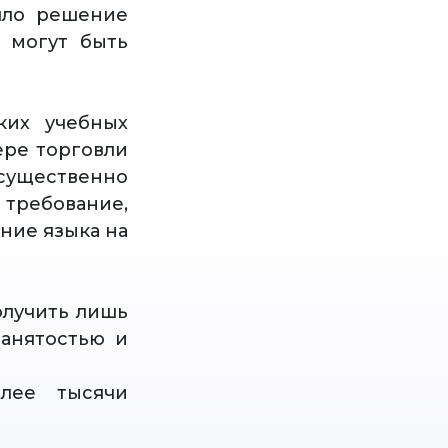
яло решение
х могут быть
ких учебных
ере торговли
 существенно
требование,
ние языка на
олучить лишь
занятостью и
лее тысячи