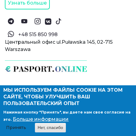
Узнать больше
‪+48 515 850 998‬
Центральный офис ul.Puławska 145, 02-715
Warszawa
МЫ ИСПОЛЬЗУЕМ ФАЙЛЫ COOKIE НА ЭТОМ
© Паспорт Онлайн 2019—2026
САЙТЕ, ЧТОБЫ УЛУЧШИТЬ ВАШ
Политика конфиденциальности
Оферта и конфиденциальность:
РФ
(
eng
),
ПОЛЬЗОВАТЕЛЬСКИЙ ОПЫТ
Армения
(
eng
)
Нажимая кнопку "Принять", вы даете нам свое согласие на
Правовые документы
Больше информации
это.
Депонирование логотипа компании
Принять
Нет, спасибо