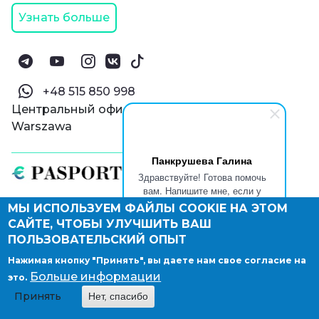
Узнать больше
‪+48 515 850 998‬
Центральный офис ul.Puławska 145, 02-715
Warszawa
Панкрушева Галина
Здравствуйте! Готова помочь
вам. Напишите мне, если у
вас появятся вопросы.
МЫ ИСПОЛЬЗУЕМ ФАЙЛЫ COOKIE НА ЭТОМ
САЙТЕ, ЧТОБЫ УЛУЧШИТЬ ВАШ
© Паспорт Онлайн 2019—2026
Политика конфиденциальности
ПОЛЬЗОВАТЕЛЬСКИЙ ОПЫТ
Оферта и конфиденциальность:
РФ
(
eng
),
Нажимая кнопку "Принять", вы даете нам свое согласие на
Армения
(
eng
)
Больше информации
это.
Правовые документы
Депонирование логотипа компании
Принять
Нет, спасибо