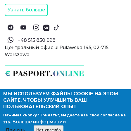
Узнать больше
‪+48 515 850 998‬
Центральный офис ul.Puławska 145, 02-715
Warszawa
МЫ ИСПОЛЬЗУЕМ ФАЙЛЫ COOKIE НА ЭТОМ
© Паспорт Онлайн 2019—2026
САЙТЕ, ЧТОБЫ УЛУЧШИТЬ ВАШ
Политика конфиденциальности
Оферта и конфиденциальность:
РФ
(
eng
),
ПОЛЬЗОВАТЕЛЬСКИЙ ОПЫТ
Армения
(
eng
)
Нажимая кнопку "Принять", вы даете нам свое согласие на
Правовые документы
Больше информации
это.
Депонирование логотипа компании
Принять
Нет, спасибо