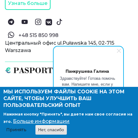
Узнать больше
‪+48 515 850 998‬
Центральный офис ul.Puławska 145, 02-715
Warszawa
Панкрушева Галина
Здравствуйте! Готова помочь
вам. Напишите мне, если у
вас появятся вопросы.
МЫ ИСПОЛЬЗУЕМ ФАЙЛЫ COOKIE НА ЭТОМ
© Паспорт Онлайн 2019—2026
САЙТЕ, ЧТОБЫ УЛУЧШИТЬ ВАШ
Политика конфиденциальности
Оферта и конфиденциальность:
РФ
(
eng
),
ПОЛЬЗОВАТЕЛЬСКИЙ ОПЫТ
Армения
(
eng
)
Нажимая кнопку "Принять", вы даете нам свое согласие на
Правовые документы
Больше информации
это.
Депонирование логотипа компании
Принять
Нет, спасибо