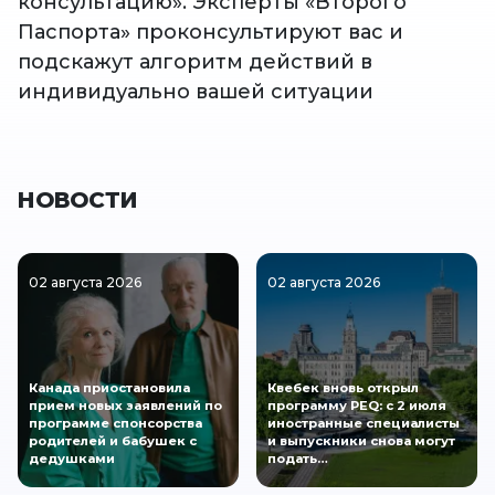
консультацию». Эксперты «Второго
Паспорта» проконсультируют вас и
подскажут алгоритм действий в
индивидуально вашей ситуации
НОВОСТИ
02 августа 2026
02 августа 2026
Канада приостановила
Квебек вновь открыл
прием новых заявлений по
программу PEQ: с 2 июля
программе спонсорства
иностранные специалисты
родителей и бабушек с
и выпускники снова могут
дедушками
подать…