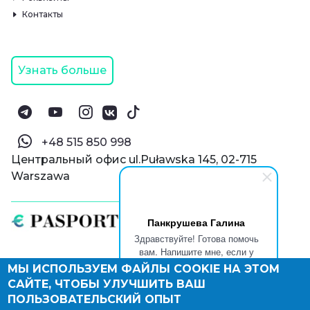
Контакты
Узнать больше
‪+48 515 850 998‬
Центральный офис ul.Puławska 145, 02-715
Warszawa
Панкрушева Галина
Здравствуйте! Готова помочь
вам. Напишите мне, если у
вас появятся вопросы.
МЫ ИСПОЛЬЗУЕМ ФАЙЛЫ COOKIE НА ЭТОМ
© Паспорт Онлайн 2019—2026
САЙТЕ, ЧТОБЫ УЛУЧШИТЬ ВАШ
Политика конфиденциальности
Оферта и конфиденциальность:
РФ
(
eng
),
ПОЛЬЗОВАТЕЛЬСКИЙ ОПЫТ