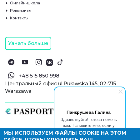
Онлайн-школа
Реквизиты
Контакты
Узнать больше
‪+48 515 850 998‬
Центральный офис ul.Puławska 145, 02-715
Warszawa
Панкрушева Галина
Здравствуйте! Готова помочь
вам. Напишите мне, если у
вас появятся вопросы.
МЫ ИСПОЛЬЗУЕМ ФАЙЛЫ COOKIE НА ЭТОМ
© Паспорт Онлайн 2019—2026
САЙТЕ, ЧТОБЫ УЛУЧШИТЬ ВАШ
Политика конфиденциальности