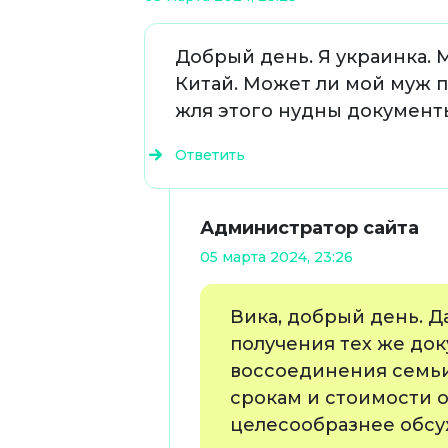
Добрый день. Я украинка. 
Китай. Может ли мой муж п
жля этого нудны документ
Ответить
Администратор сайта
05 марта 2024, 23:26
Вика, добрый день. Д
получения тех же до
воссоединения семьи
срокам и стоимости о
целесообразнее обсу