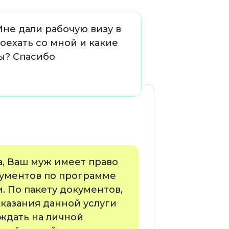
Мне дали рабочую визу в
оехать со мной и какие
ы? Спасибо
а, Ваш муж имеет право
кументов по программе
. По пакету документов,
казания данной услуги
ждать на личной