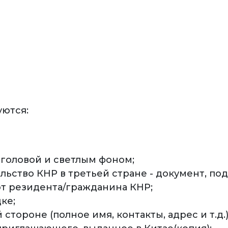
ются:
головой и светлым фоном;
льство КНР в третьей стране - документ, по
т резидента/гражданина КНР;
ке;
тороне (полное имя, контакты, адрес и т.д.)