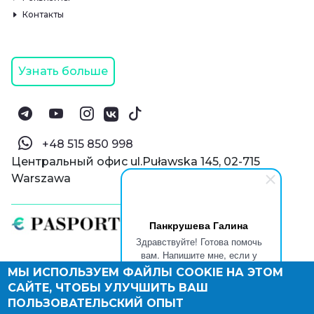
Контакты
Узнать больше
‪+48 515 850 998‬
Центральный офис ul.Puławska 145, 02-715
Warszawa
Панкрушева Галина
Здравствуйте! Готова помочь
вам. Напишите мне, если у
вас появятся вопросы.
МЫ ИСПОЛЬЗУЕМ ФАЙЛЫ COOKIE НА ЭТОМ
© Паспорт Онлайн 2019—2026
САЙТЕ, ЧТОБЫ УЛУЧШИТЬ ВАШ
Политика конфиденциальности
Оферта и конфиденциальность:
РФ
(
eng
),
ПОЛЬЗОВАТЕЛЬСКИЙ ОПЫТ