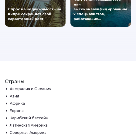
для
Спрос на недвижимость на
высококвалифицированны
Кипре сохраняет свой
х специалистов,
характерный рост
работающих…
Страны
Австралия и Океания
Азия
Африка
Европа
Карибский бассейн
Латинская Америка
Северная Америка