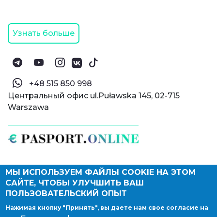
Узнать больше
‪+48 515 850 998‬
Центральный офис ul.Puławska 145, 02-715
Warszawa
МЫ ИСПОЛЬЗУЕМ ФАЙЛЫ COOKIE НА ЭТОМ
© Паспорт Онлайн 2019—2026
САЙТЕ, ЧТОБЫ УЛУЧШИТЬ ВАШ
Политика конфиденциальности
Оферта и конфиденциальность:
РФ
(
eng
),
ПОЛЬЗОВАТЕЛЬСКИЙ ОПЫТ
Армения
(
eng
)
Нажимая кнопку "Принять", вы даете нам свое согласие на
Правовые документы