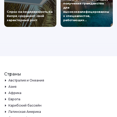
получения гражданства
для
Спрос на недвижимость на
высококвалифицированны
Кипре сохраняет свой
х специалистов,
характерный рост
работающих…
Страны
Австралия и Океания
Азия
Африка
Европа
Карибский бассейн
Латинская Америка