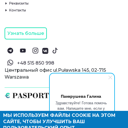
Реквизиты
Контакты
Узнать больше
‪+48 515 850 998‬
Центральный офис ul.Puławska 145, 02-715
Warszawa
Панкрушева Галина
Здравствуйте! Готова помочь
вам. Напишите мне, если у
вас появятся вопросы.
МЫ ИСПОЛЬЗУЕМ ФАЙЛЫ COOKIE НА ЭТОМ
© Паспорт Онлайн 2019—2026
САЙТЕ, ЧТОБЫ УЛУЧШИТЬ ВАШ
Политика конфиденциальности
Оферта и конфиденциальность:
РФ
(
eng
),
ПОЛЬЗОВАТЕЛЬСКИЙ ОПЫТ