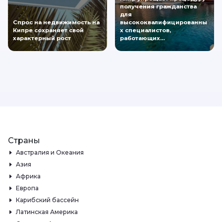
получения гражданства
для
Спрос на недвижимость на
высококвалифицированны
Кипре сохраняет свой
х специалистов,
характерный рост
работающих…
Страны
Австралия и Океания
Азия
Африка
Европа
Карибский бассейн
Латинская Америка