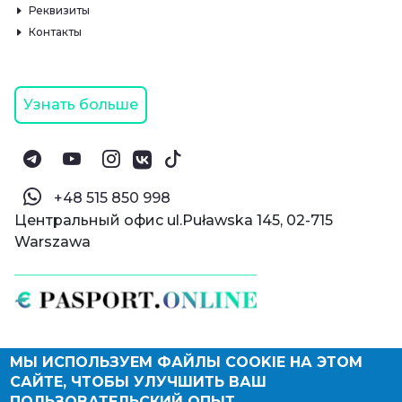
Реквизиты
Контакты
Узнать больше
‪+48 515 850 998‬
Центральный офис ul.Puławska 145, 02-715
Warszawa
МЫ ИСПОЛЬЗУЕМ ФАЙЛЫ COOKIE НА ЭТОМ
© Паспорт Онлайн 2019—2026
САЙТЕ, ЧТОБЫ УЛУЧШИТЬ ВАШ
Политика конфиденциальности
Оферта и конфиденциальность:
РФ
(
eng
),
ПОЛЬЗОВАТЕЛЬСКИЙ ОПЫТ