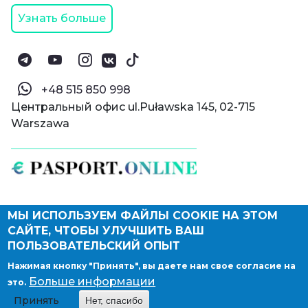
Узнать больше
‪+48 515 850 998‬
Центральный офис ul.Puławska 145, 02-715
Warszawa
МЫ ИСПОЛЬЗУЕМ ФАЙЛЫ COOKIE НА ЭТОМ
© Паспорт Онлайн 2019—2026
САЙТЕ, ЧТОБЫ УЛУЧШИТЬ ВАШ
Политика конфиденциальности
Оферта и конфиденциальность:
РФ
(
eng
),
ПОЛЬЗОВАТЕЛЬСКИЙ ОПЫТ
Армения
(
eng
)
Нажимая кнопку "Принять", вы даете нам свое согласие на
Правовые документы
Больше информации
это.
Депонирование логотипа компании
Принять
Нет, спасибо