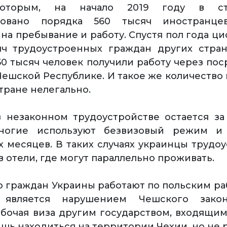
которым, на начало 2019 году в с
ровано порядка 560 тысяч иностранце
на пребывание и работу. Спустя пол года ци
яч трудоустроенных граждан других стран
0 тысяч человек получили работу через по
 Чешской Республике. И такое же количество
тране нелегально.
 незаконном трудоустройстве остается з
ногие используют безвизовый режим и
х месяцев. В таких случаях украинцы трудоу
в отели, где могут параллельно проживать.
 граждан Украины работают по польским ра
является нарушением Чешского законо
бочая виза другим государством, входящим 
шь находиться на территории Чехии, но не р