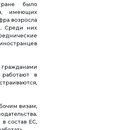
тране было
в, имеющих
фра возросла
. Среди них
среднические
 иностранцев
а гражданами
 работают в
страиваются,
бочим визам,
дательства.
в состав ЕС,
аботать.