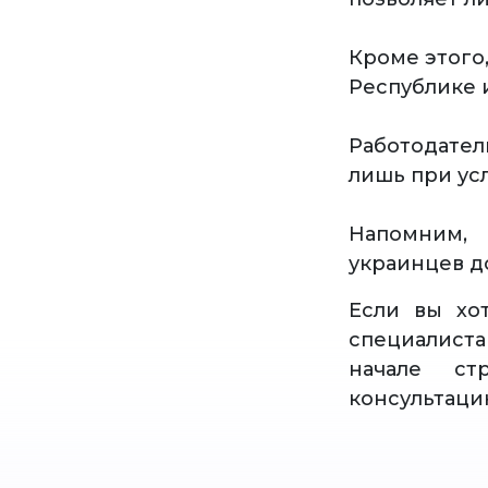
Кроме этого
Республике 
Работодател
лишь при ус
Напомним, 
украинцев до
Если вы хо
специалист
начале ст
консультаци