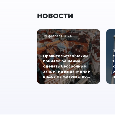
НОВОСТИ
27 февраля 2024
0
П
Правительство Чехии
с
приняло решение
з
сделать бессрочным
к
запрет на выдачу виз и
р
видов на жительство…
и