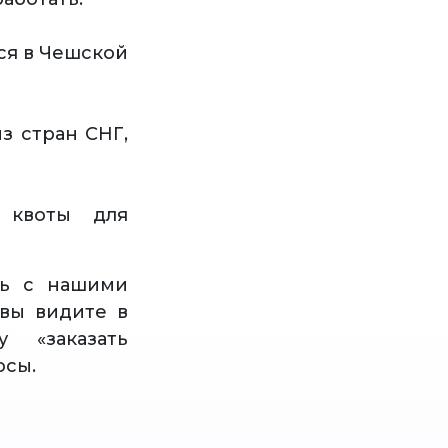
ся в Чешской
з стран СНГ,
 квоты для
сь с нашими
вы видите в
 «заказать
осы.