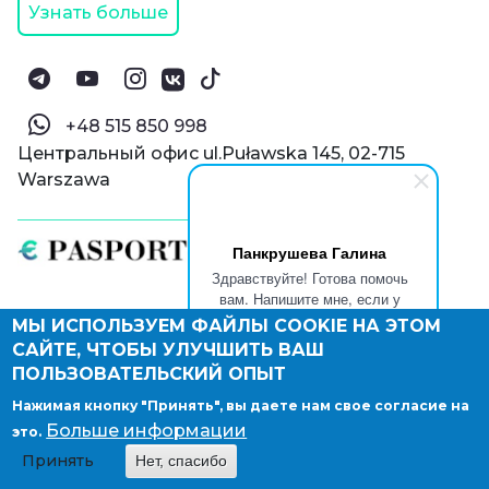
Узнать больше
‪+48 515 850 998‬
Центральный офис ul.Puławska 145, 02-715
Warszawa
Панкрушева Галина
Здравствуйте! Готова помочь
вам. Напишите мне, если у
вас появятся вопросы.
МЫ ИСПОЛЬЗУЕМ ФАЙЛЫ COOKIE НА ЭТОМ
© Паспорт Онлайн 2019—2026
САЙТЕ, ЧТОБЫ УЛУЧШИТЬ ВАШ
Политика конфиденциальности
Оферта и конфиденциальность:
РФ
(
eng
),
ПОЛЬЗОВАТЕЛЬСКИЙ ОПЫТ
Армения
(
eng
)
Нажимая кнопку "Принять", вы даете нам свое согласие на
Правовые документы
Больше информации
это.
Депонирование логотипа компании
Принять
Нет, спасибо