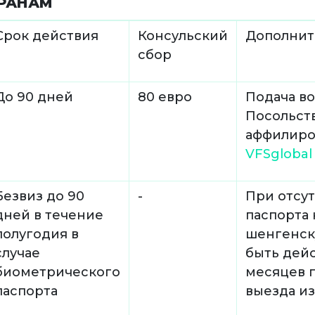
ТРАНАМ
Срок действия
Консульский
Дополнит
сбор
До 90 дней
80 евро
Подача в
Посольст
аффилиро
VFSglobal
Безвиз до 90
-
При отсу
дней в течение
паспорта
полугодия в
шенгенск
случае
быть дей
биометрического
месяцев 
паспорта
выезда и