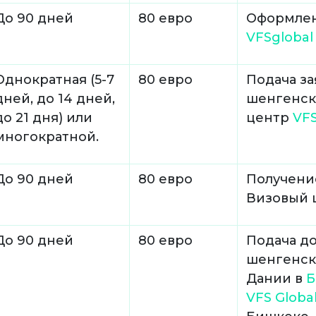
До 90 дней
80 евро
Оформлен
VFSglobal
Однократная (5-7
80 евро
Подача за
дней, до 14 дней,
шенгенск
до 21 дня) или
центр
VFS
многократной.
До 90 дней
80 евро
Получени
Визовый 
До 90 дней
80 евро
Подача д
шенгенск
Дании в
Б
VFS Globa