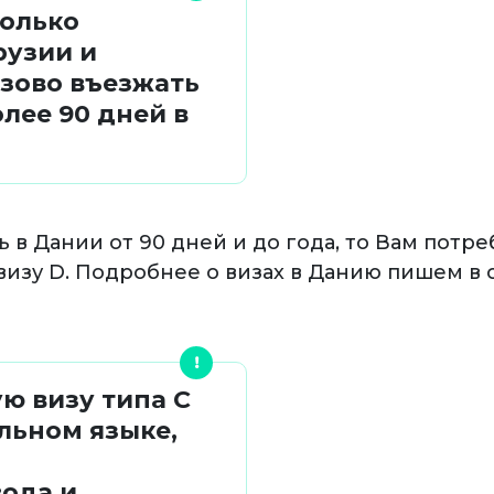
только
рузии и
зово въезжать
олее 90 дней в
 в Дании от 90 дней и до года, то Вам потр
изу D. Подробнее о визах в Данию пишем в
ю визу типа C
льном языке,
ода и