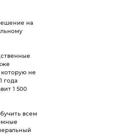
решение на
альному
дственные
кже
 которую не
1 года
вит 1 500
обучить всем
ромные
енеральный