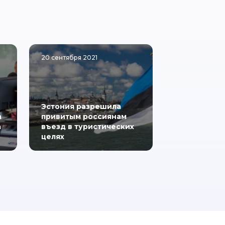
20 сентября 2021
Эстония разрешила
а
привитым россиянам
а
въезд в туристических
целях