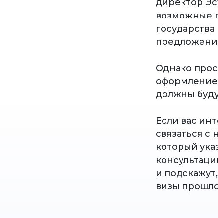
директор Эс
возможные 
государства
предложения
Однако прос
оформлением
должны буду
Если вас ин
связаться с
который указ
консультаци
и подскажут
визы прошло