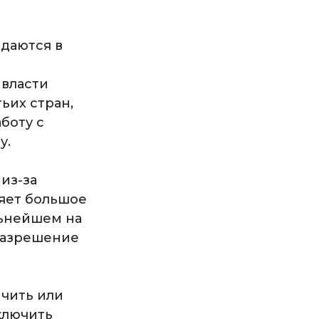
даются в
 власти
ьих стран,
боту с
у.
из-за
ляет большое
льнейшем на
разрешение
ичить или
ключить