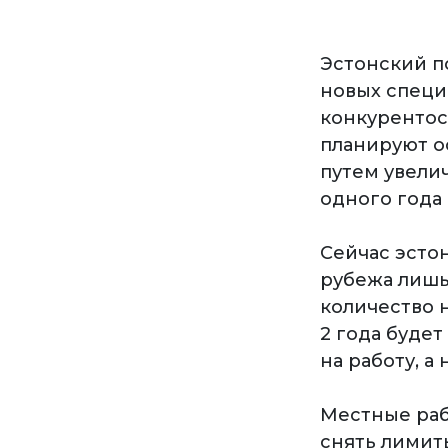
Эстонский п
новых специ
конкурентос
планируют о
путем увели
одного года 
Сейчас эсто
рубежа лишь 
количество 
2 года буде
на работу, а
Местные раб
снять лимит