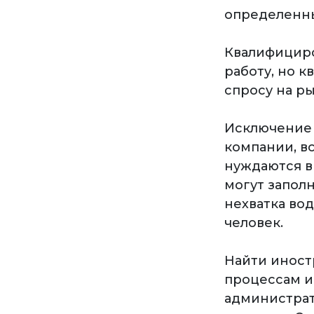
определенны
Квалифициро
работу, но к
спросу на ры
Исключение 
компании, в
нуждаются в
могут заполн
нехватка во
человек.
Найти иност
процессам и
администрат