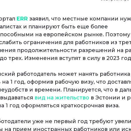
ортал
ERR
заявил, что местные компании нуж
алистах и планируют быть еще более
пособными на европейском рынке. Поэтому
слабить ограничения для работников из трет
чения продолжительности разрешений на ра
до трех. Изменения вступят в силу в 2023 год
нский работодатель может нанять работника 
на 1 год, оформив рабочую визу, что достав
неудобств и времени. Планируется, что в да
т выдаваться
вид на жительство
в Эстонии и 
 на 1 год оформляться краткосрочная виза.
отодатели уже не первый год требуют увел
ы на прием иностранных работников или ис