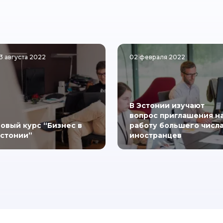
3 августа 2022
02 февраля 2022
В Эстонии изучают
вопрос приглашения н
овый курс “Бизнес в
работу большего числ
стонии”
иностранцев