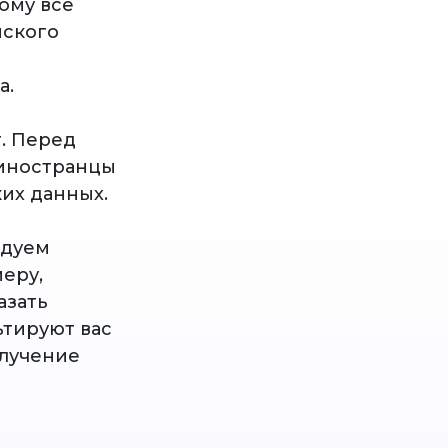
ому все
йского
а.
т. Перед
 иностранцы
их данных.
ндуем
еру,
азать
ьтируют вас
олучение