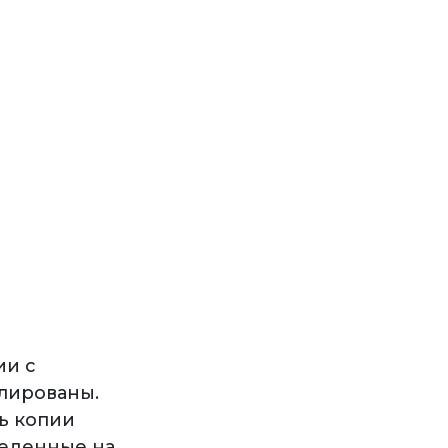
ии с
лированы.
ь копии
еденные на