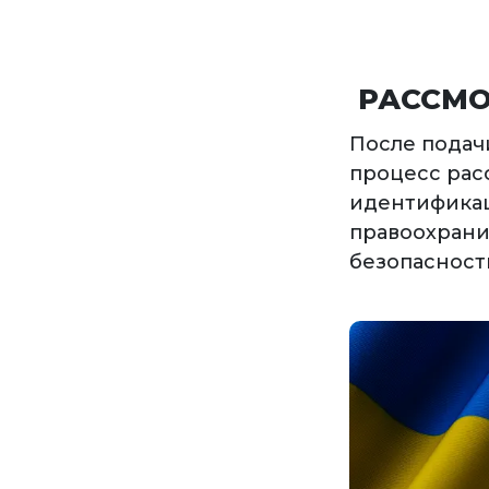
РАССМО
После подач
процесс рас
идентификац
правоохрани
безопасности