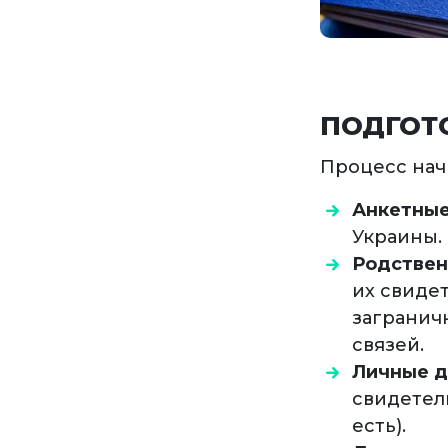
ПОДГОТ
Процесс нач
Анкетные
Украины.
Родствен
их свидет
заграничн
связей.
Личные д
свидетель
есть).