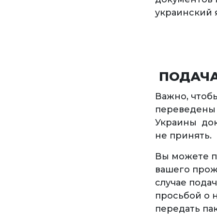
украинский 
ПОДАЧА
Важно, чтоб
переведены 
Украины док
не принять.
Вы можете п
вашего прож
случае пода
просьбой о н
передать па