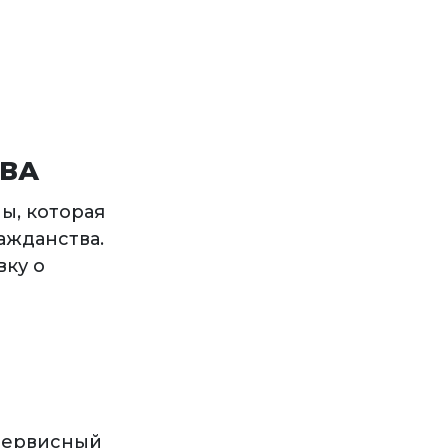
ТВА
ы, которая
ажданства.
вку о
 сервисный