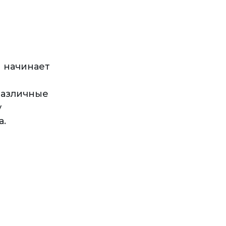
 начинает
различные
у
а.