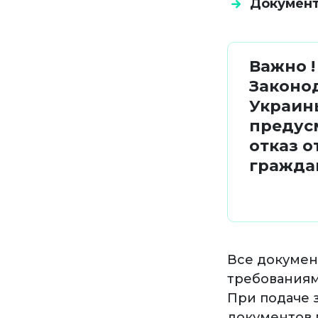
Документ
Важно !
Законо
Украин
предус
отказ о
гражда
Все докумен
требованиям
При подаче 
документов 