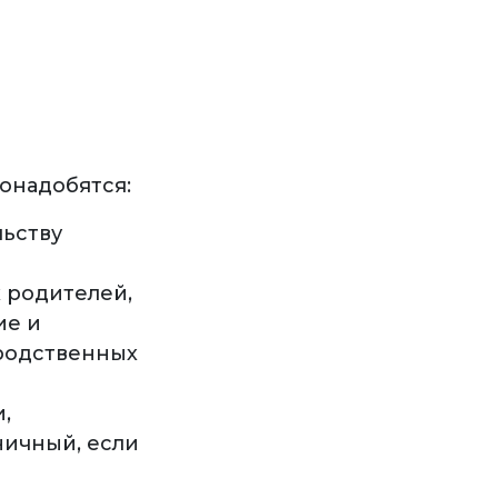
онадобятся:
льству
 родителей,
ие и
 родственных
,
ничный, если