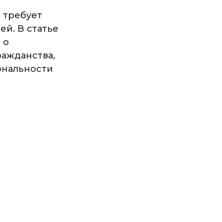
 требует
й. В статье
 о
ражданства,
ональности