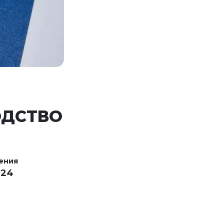
ОДСТВО
ения
024