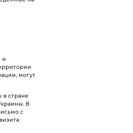
 и
территории
ации, могут
 в стране
Украины. В
письмо с
визита