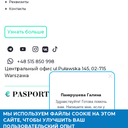
Реквизиты
Контакты
Узнать больше
‪+48 515 850 998‬
Центральный офис ul.Puławska 145, 02-715
Warszawa
Панкрушева Галина
Здравствуйте! Готова помочь
вам. Напишите мне, если у
вас появятся вопросы.
МЫ ИСПОЛЬЗУЕМ ФАЙЛЫ COOKIE НА ЭТОМ
© Паспорт Онлайн 2019—2026
САЙТЕ, ЧТОБЫ УЛУЧШИТЬ ВАШ
Политика конфиденциальности
Оферта и конфиденциальность:
РФ
(
eng
),
ПОЛЬЗОВАТЕЛЬСКИЙ ОПЫТ