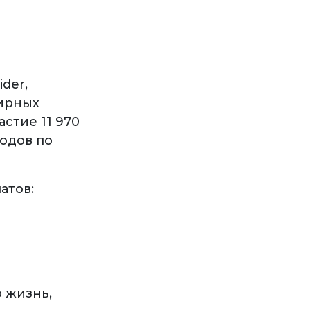
der,
ширных
стие 11 970
одов по
атов:
ю жизнь,