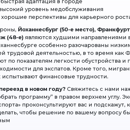
 быстрая адаптация в городе
: высокий уровень медобслуживания
р: хорошие перспективы для карьерного рост
ороны,
Йоханнесбург (50-е место), Франкфур
ж (48-е)
являются худшими направлениями в 
оханнесбурге особенно разочарованы низки
ей трудовой деятельностью, в то время как 
ют по показателям легкости обустройства и
ходимости для экспатов. Кроме того, мигран
х испытывают финансовые трудности.
переезд в новом году?
Свяжитесь с нами на
обрать программу” в правом верхнем углу. Э
спорта» проконсультируют вас и подскажут, 
делать, чтобы решение по вашему вопросу б
ным