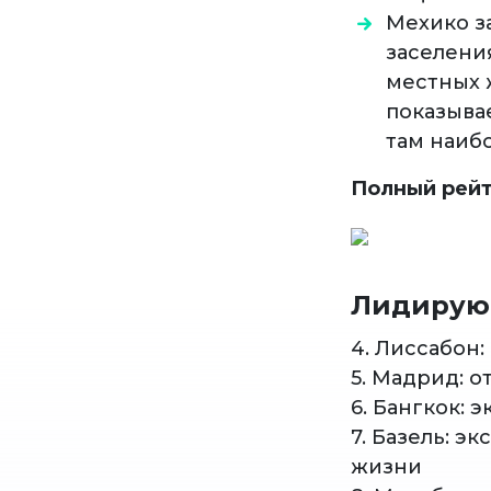
Мехико з
заселения
местных 
показывае
там наиб
Полный рейт
Лидирующ
4. Лиссабон
5. Мадрид: 
6. Бангкок: 
7. Базель: э
жизни