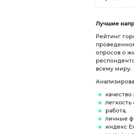
Лучшие нап
Рейтинг горо
проведенн
опросов о жи
респонденто
всему миру.
Анализирова
качество
легкость
работа,
личные ф
индекс Ex