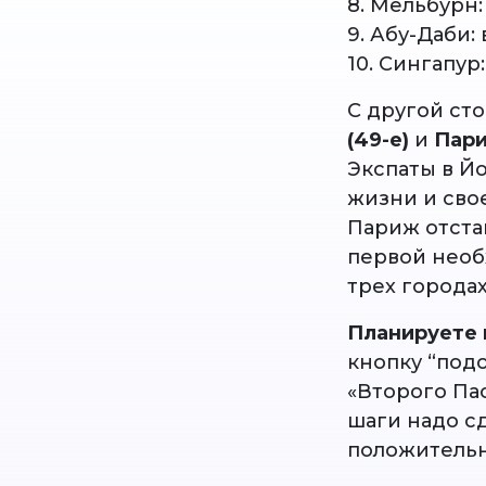
8. Мельбурн:
9. Абу-Даби
10. Сингапу
С другой ст
(49-е)
и
Пари
Экспаты в Й
жизни и сво
Париж отста
первой необ
трех города
Планируете 
кнопку “под
«Второго Па
шаги надо с
положитель