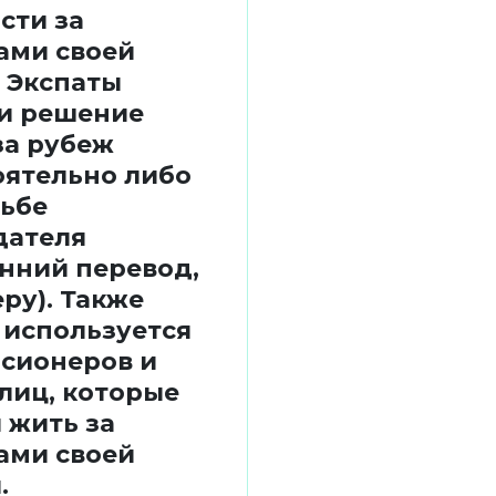
сти за
ами своей
 Экспаты
и решение
за рубеж
оятельно либо
сьбе
дателя
нний перевод,
ру). Также
 используется
нсионеров и
лиц, которые
 жить за
ами своей
.