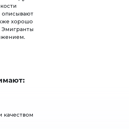
гкости
7% описывают
акже хорошо
. Эмигранты
ожением.
имают:
и качеством