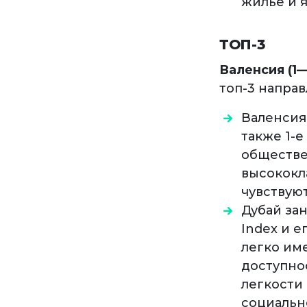
жилье и я
ТОП-3
Валенсия (1—
топ-3 напра
Валенсия 
также 1-е
обществе
высококл
чувствуют
Дубай зан
Index и е
легко им
доступно
легкости
социальн