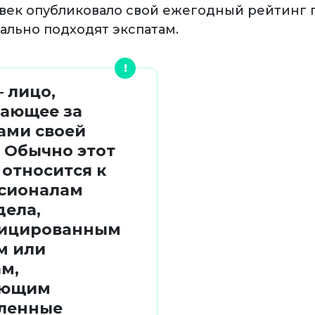
ловек опубликовало свой ежегодный рейтинг 
ально подходят экспатам.
– лицо,
ающее за
ами своей
 Обычно этот
относится к
сионалам
дела,
ицированным
м или
м,
ающим
ленные