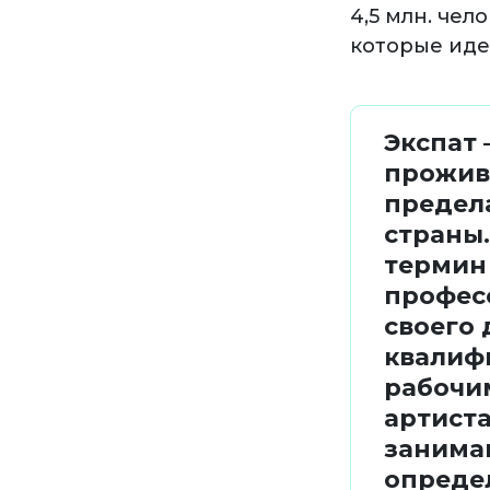
4,5 млн. че
которые иде
Экспат 
прожив
предел
страны.
термин 
профес
своего 
квалиф
рабочи
артиста
заним
опреде