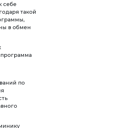
к себе
годаря такой
ограммы,
ны в обмен
х
а программа
ваний по
ия
сть
авного
оминику