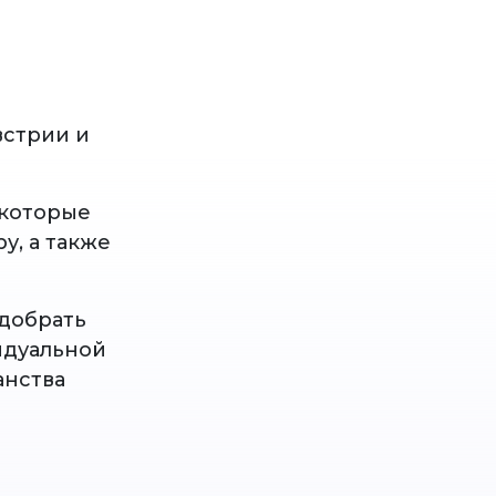
встрии и
 которые
у, а также
одобрать
идуальной
анства