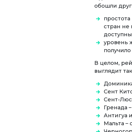
обошли друг
простота
стран не
доступны
уровень 
получило
В целом, ре
выглядит так
Доминика 
Сент Китс
Сент-Люси
Гренада –
Антигуа и
Мальта – 
Черногор