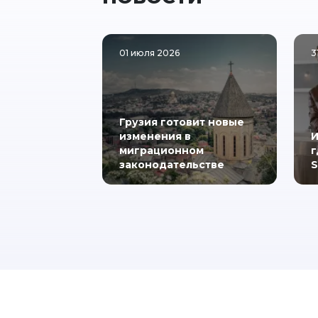
01 июля 2026
3
Грузия готовит новые
изменения в
И
миграционном
г
законодательстве
S