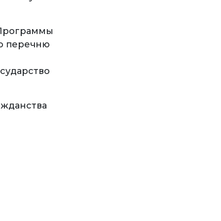
 Программы
о перечню
осударство
ажданства