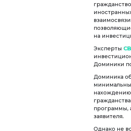
гражданство,
иностранных
взаимосвязи
позволяющие
на инвестиц
Эксперты
CB
инвестицион
Доминики по
Доминика об
минимальные
нахождению 
гражданства
программы, 
заявителя.
Однако не вс