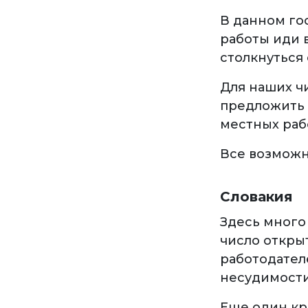
В данном го
работы иди 
столкнуться
Для наших ч
предложить 
местных раб
Все возможн
Словакия
Здесь много
число откры
работодател
несудимости
Еще один кр