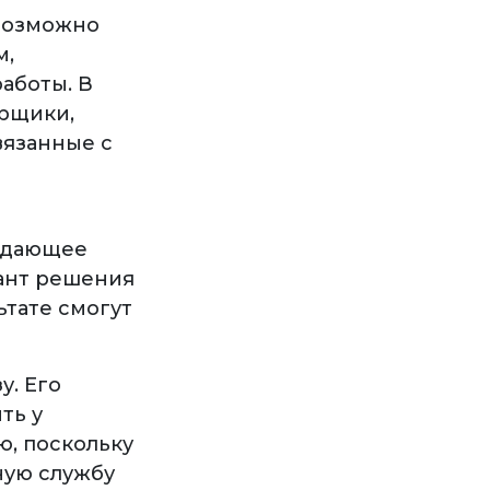
 возможно
м,
аботы. В
арщики,
вязанные с
рждающее
иант решения
ьтате смогут
у. Его
ть у
ю, поскольку
ную службу