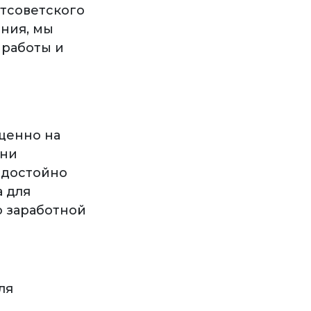
стсоветского
ния, мы
 работы и
щенно на
 ни
 достойно
а для
о заработной
ля