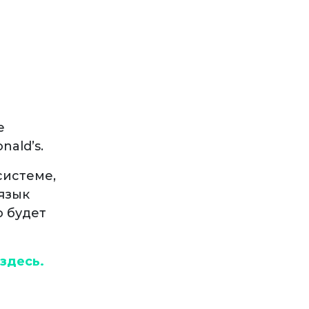
е
ald’s.
системе,
язык
о будет
 здесь.