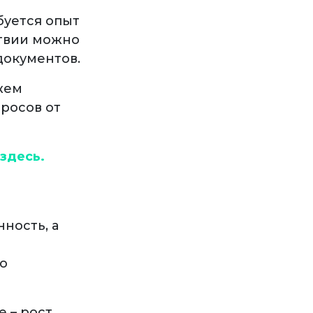
буется опыт
атвии можно
документов.
жем
просов от
 здесь.
ность, а
о
 – рост