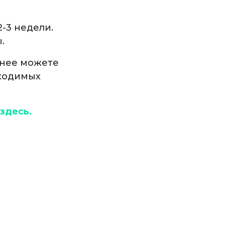
-3 недели.
.
анее можете
бходимых
 здесь.