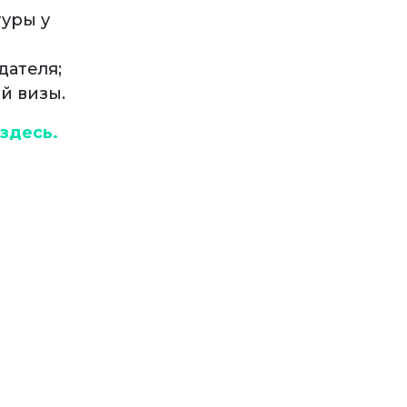
уры у
дателя;
й визы.
 здесь.