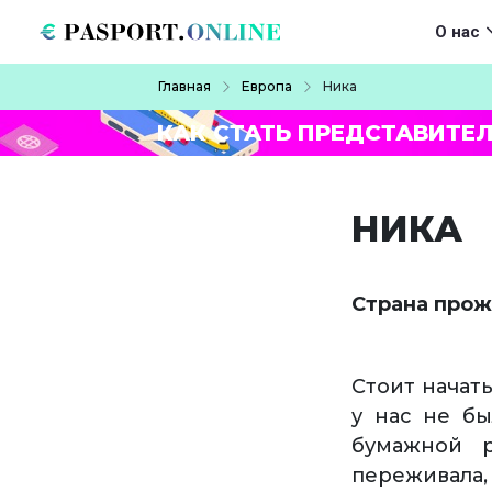
Перейти к основному содержанию
Main navigat
О нас
Строка навигации
Главная
Европа
Ника
КАК СТАТЬ ПРЕДСТАВИТЕ
НИКА
Страна прож
Стоит начат
у нас не бы
бумажной р
переживала,