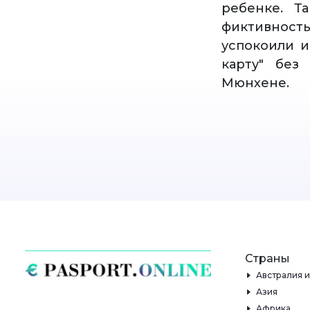
ребенке. Т
фиктивность
успокоили и
карту" без
Мюнхене.
Страны
Австралия 
Азия
Африка