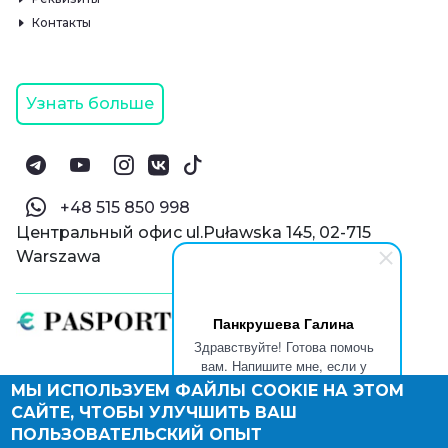
Контакты
Узнать больше
‪+48 515 850 998‬
Центральный офис ul.Puławska 145, 02-715
Warszawa
Панкрушева Галина
Здравствуйте! Готова помочь
вам. Напишите мне, если у
вас появятся вопросы.
МЫ ИСПОЛЬЗУЕМ ФАЙЛЫ COOKIE НА ЭТОМ
© Паспорт Онлайн 2019—2026
САЙТЕ, ЧТОБЫ УЛУЧШИТЬ ВАШ
Политика конфиденциальности
Оферта и конфиденциальность:
РФ
(
eng
),
ПОЛЬЗОВАТЕЛЬСКИЙ ОПЫТ