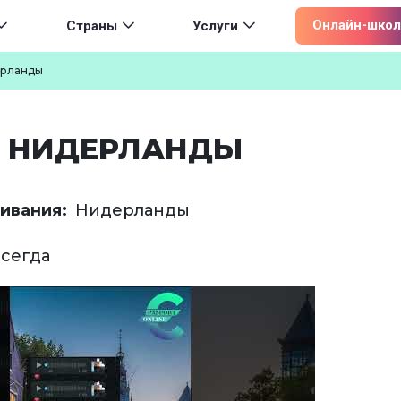
ion
Онлайн-школ
Страны
Услуги
ерланды
В НИДЕРЛАНДЫ
ивания
Нидерланды
всегда