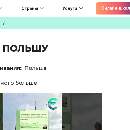
ion
Онлайн-школ
Страны
Услуги
ьшу
В ПОЛЬШУ
ивания
Польша
дного больше