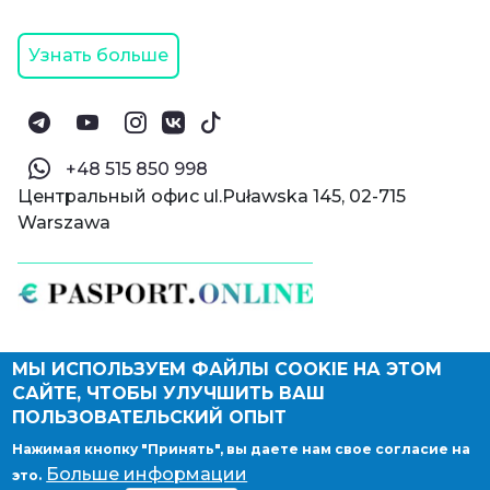
Узнать больше
‪+48 515 850 998‬
Центральный офис ul.Puławska 145, 02-715
Warszawa
МЫ ИСПОЛЬЗУЕМ ФАЙЛЫ COOKIE НА ЭТОМ
© Паспорт Онлайн 2019—2026
САЙТЕ, ЧТОБЫ УЛУЧШИТЬ ВАШ
Политика конфиденциальности
Оферта и конфиденциальность:
РФ
(
eng
),
ПОЛЬЗОВАТЕЛЬСКИЙ ОПЫТ
Армения
(
eng
)
Нажимая кнопку "Принять", вы даете нам свое согласие на
Правовые документы
Больше информации
это.
Депонирование логотипа компании