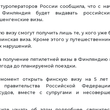
туроператоров России сообщила, что с на
 Финляндия будет выдавать российски
шенгенские визы.
 визу смогут получить лишь те, у кого уже 
финская виза. Кроме этого у путешественни
х нарушений.
а получение пятилетней визы в Финляндию
олгода до планируемой поездки.
момент открыть финскую визу на 5 лет
и правительства Российской Федерац
судов, вместе с супругами и несоверш
тите узнать об этом подробнее, свяжите