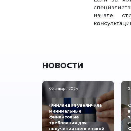
специалист
начале ст
консультаци
НОВОСТИ
05 января 2024
2
Финляндия увеличила
С
минимальные
в
финансовые
з
требования для
с
получения шенгенской
Ф