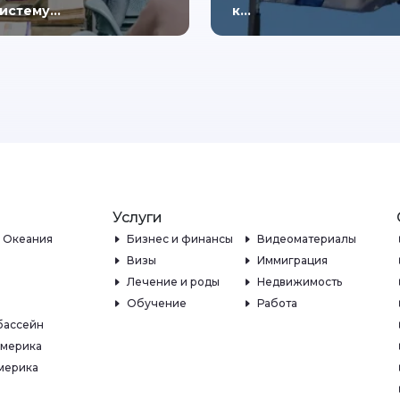
истему…
к…
Услуги
и Океания
Бизнес и финансы
Видеоматериалы
Визы
Иммиграция
Лечение и роды
Недвижимость
Обучение
Работа
бассейн
Америка
мерика