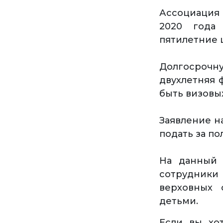
Ассоциация 
2020 года
пятилетние 
Долгосрочную
двухлетняя 
быть визовы
Заявление н
подать за п
На данный 
сотрудник
верховных 
детьми.
Если вы хо