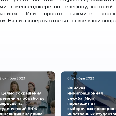
ами в мессенджере по телефону, который 
раницы. Или просто нажмите кнопку
ю». Наши эксперты ответят на все ваши вопр
8 октября 2023
01 октября 2023
Финская
 целью сокращения
иммиграционная
ремени на обработку
служба (Migri)
апросов на
переходит от
туденческий ВНЖ
выборочных проверок
инляндия внедрила
иностранных студенто