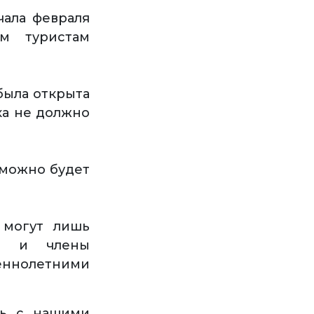
чала февраля
м туристам
была открыта
ка не должно
 можно будет
 могут лишь
ии и члены
еннолетними
сь с нашими