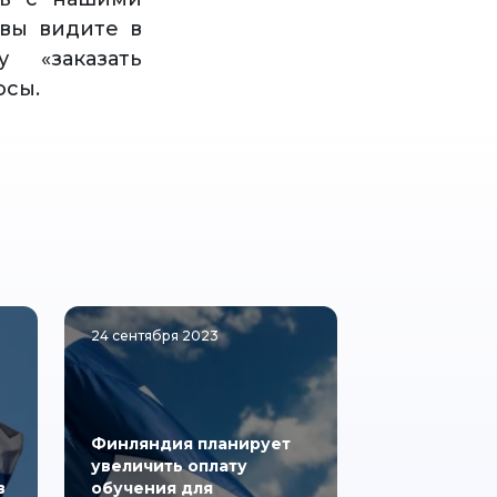
вы видите в
 «заказать
осы.
24 сентября 2023
Финляндия планирует
увеличить оплату
в
обучения для