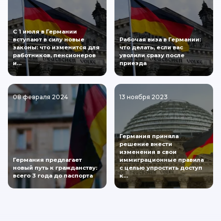
С 1 июля в Германии
вступают в силу новые
Рабочая виза в Германии:
законы: что изменится для
что делать, если вас
работников, пенсионеров
уволили сразу после
и…
приезда
08 февраля 2024
13 ноября 2023
Германия приняла
решение внести
изменения в свои
Германия предлагает
иммиграционные правила
новый путь к гражданству:
с целью упростить доступ
всего 3 года до паспорта
к…