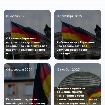
01 июля 2026
07 октября 2025
С 1 июля в Германии
вступают в силу новые
Рабочая виза в Германии:
законы: что изменится для
что делать, если вас
работников, пенсионеров
уволили сразу после
и…
приезда
08 февраля 2024
13 ноября 2023
Германия приняла
решение внести
изменения в свои
Германия предлагает
иммиграционные правила
новый путь к гражданству:
с целью упростить доступ