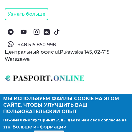
Узнать больше
‪+48 515 850 998‬
Центральный офис ul.Puławska 145, 02-715
Warszawa
МЫ ИСПОЛЬЗУЕМ ФАЙЛЫ COOKIE НА ЭТОМ
© Паспорт Онлайн 2019—2026
САЙТЕ, ЧТОБЫ УЛУЧШИТЬ ВАШ
Политика конфиденциальности
Оферта и конфиденциальность:
РФ
(
eng
),
ПОЛЬЗОВАТЕЛЬСКИЙ ОПЫТ
Армения
(
eng
)
Нажимая кнопку "Принять", вы даете нам свое согласие на
Правовые документы
Больше информации
это.
Депонирование логотипа компании