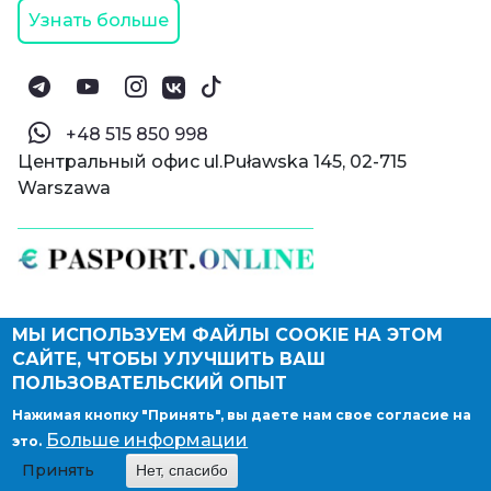
Узнать больше
‪+48 515 850 998‬
Центральный офис ul.Puławska 145, 02-715
Warszawa
МЫ ИСПОЛЬЗУЕМ ФАЙЛЫ COOKIE НА ЭТОМ
© Паспорт Онлайн 2019—2026
САЙТЕ, ЧТОБЫ УЛУЧШИТЬ ВАШ
Политика конфиденциальности
Оферта и конфиденциальность:
РФ
(
eng
),
ПОЛЬЗОВАТЕЛЬСКИЙ ОПЫТ
Армения
(
eng
)
Нажимая кнопку "Принять", вы даете нам свое согласие на
Правовые документы
Больше информации
это.
Депонирование логотипа компании
Принять
Нет, спасибо