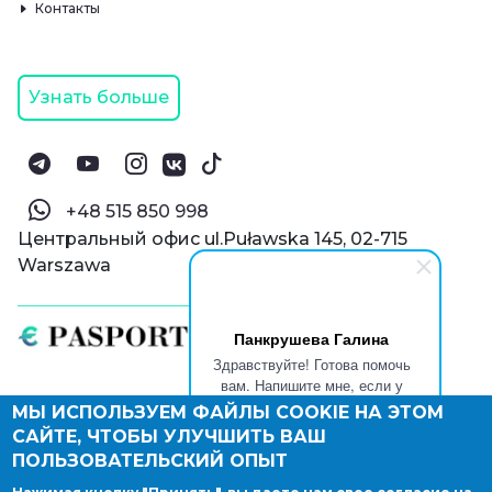
Контакты
Узнать больше
‪+48 515 850 998‬
Центральный офис ul.Puławska 145, 02-715
Warszawa
Панкрушева Галина
Здравствуйте! Готова помочь
вам. Напишите мне, если у
вас появятся вопросы.
МЫ ИСПОЛЬЗУЕМ ФАЙЛЫ COOKIE НА ЭТОМ
© Паспорт Онлайн 2019—2026
САЙТЕ, ЧТОБЫ УЛУЧШИТЬ ВАШ
Политика конфиденциальности
Оферта и конфиденциальность:
РФ
(
eng
),
ПОЛЬЗОВАТЕЛЬСКИЙ ОПЫТ
Армения
(
eng
)