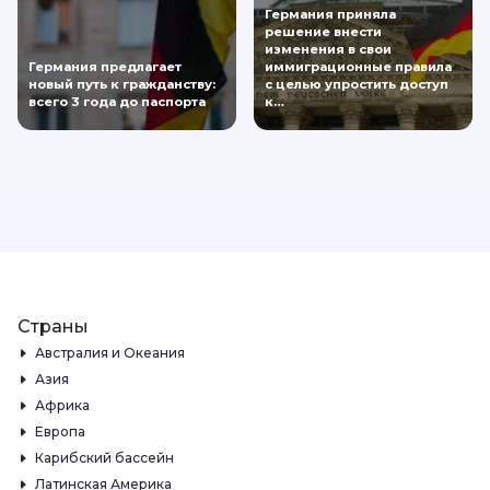
Германия приняла
решение внести
изменения в свои
Германия предлагает
иммиграционные правила
новый путь к гражданству:
с целью упростить доступ
всего 3 года до паспорта
к…
Страны
Австралия и Океания
Азия
Африка
Европа
Карибский бассейн
Латинская Америка